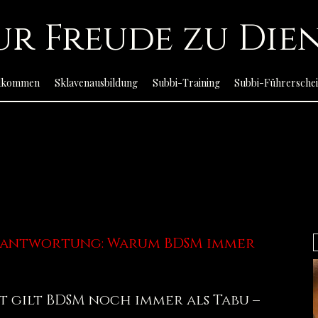
ur Freude zu Die
llkommen
Sklavenausbildung
Subbi-Training
Subbi-Führersche
MEINE ARTIKEL
MEINE ARTIKEL
erantwortung: Warum BDSM immer
t gilt BDSM noch immer als Tabu –