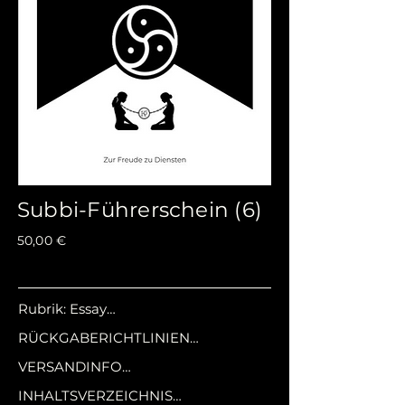
Subbi-Führerschein (6)
50,00 €
Rubrik: Essay

Seitenzahl: n.n.

RÜCKGABERICHTLINIEN

Sprache: Deutsch

VERSANDINFO

Auflage: 1. Auflage

Widerrufsbelehrung und 
Einband: Hardcover

INHALTSVERZEICHNIS

Rückgaberichtlinie
